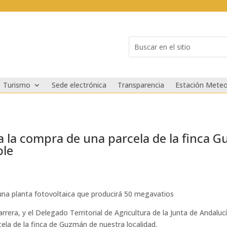
Buscar:
Search
for...
Turismo
Sede electrónica
Transparencia
Estación Meteo
ma la compra de una parcela de la finca 
ble
e una planta fotovoltaica que producirá 50 megavatios
rrera, y el Delegado Territorial de Agricultura de la Junta de Andalu
cela de la finca de Guzmán de nuestra localidad.