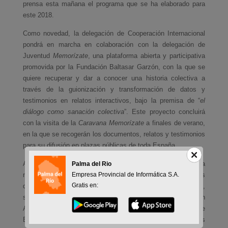
prensa esta mañana el programa que se ha elaborado para
este 2018.
Como novedad, la delegación de Cooperación Internacional
pondrá en marcha en colaboración con la delegación de
Juventud
Memorízate
, una plataforma abierta y participativa
promovida por la Fundación Baltasar Garzón, con la que se
quiere recuperar y dar a conocer una historia colectiva a
través de la guionización y transformación de datos y
testimonios en relatos interactivos, bajo la premisa de “
el
diálogo como sanación colectiva
”. Este proyecto concluirá
con la visita de la
Caravana Memorízate
a finales de verano,
en la que se recogerán los documentos, relatos y testimonios
para su difusión en plazas públicas de toda España.
Al igual que en años anteriores, se pondrá en marcha una
Palma del Rio
nueva convocatoria de subvenciones de ayuda a proyectos
Empresa Provincial de Informática S.A.
Gratis en:
de cooperación internacional “
José Luis Sánchez Cabrera
”,
se celebrarán las III Jornadas de Derechos Humanos con
Adolescentes, y se desarrollará una nueva campaña de
Educación en Valores, que incluirá el proyecto de Parques