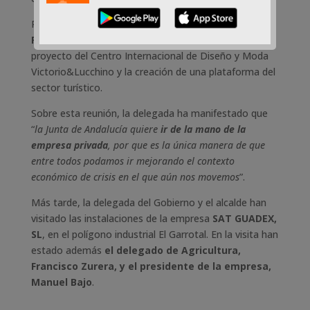
Por último, en la reunión se ha dialogado sobre el
Plan Municipal de Turismo
, incluyendo aquí el
proyecto del Centro Internacional de Diseño y Moda
Victorio&Lucchino y la creación de una plataforma del
sector turístico.
Sobre esta reunión, la delegada ha manifestado que
“
la Junta de Andalucía quiere
ir de la mano de la
empresa privada
, por que es la única manera de que
entre todos podamos ir mejorando el contexto
económico de crisis en el que aún nos movemos
”.
Más tarde, la delegada del Gobierno y el alcalde han
visitado las instalaciones de la empresa
SAT GUADEX,
SL
, en el polígono industrial El Garrotal. En la visita han
estado además
el delegado de Agricultura,
Francisco Zurera, y el presidente de la empresa,
Manuel Bajo
.