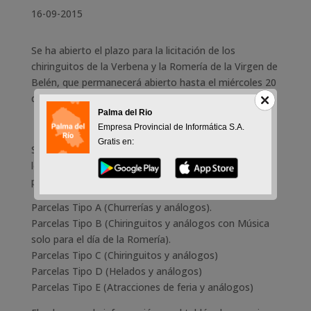
16-09-2015
Se ha abierto el plazo para la licitación de los
chiringuitos de la Verbena y la Romería de la Virgen de
Belén, que permanecerá abierto hasta el miércoles 20
de agosto.
Palma del Rio
Empresa Provincial de Informática S.A.
Gratis en:
Se podrá otorgar licencia para uso común especial de
los terrenos que se detallan en el plano adjunto al
pliego, y que están destinados a:
Parcelas Tipo A (Churrerías y análogos).
Parcelas Tipo B (Chiringuitos y análogos con Música
solo para el día de la Romería).
Parcelas Tipo C (Chiringuitos y análogos)
Parcelas Tipo D (Helados y análogos)
Parcelas Tipo E (Atracciones de feria y análogos)