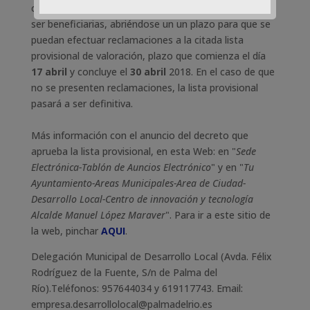
convocatoria y que cumplen con las condiciones para
ser beneficiarias, abriéndose un un plazo para que se
puedan efectuar reclamaciones a la citada lista
provisional de valoración, plazo que comienza el día
17 abril
y concluye el
30 abril
2018. En el caso de que
no se presenten reclamaciones, la lista provisional
pasará a ser definitiva.
Más información con el anuncio del decreto que
aprueba la lista provisional, en esta Web: en "
Sede
Electrónica-Tablón de Auncios Electrónico
" y en "
Tu
Ayuntamiento-Areas Municipales-Area de Ciudad-
Desarrollo Local-Centro de innovación y tecnología
Alcalde Manuel López Maraver
". Para ir a este sitio de
la web, pinchar
AQUI
.
Delegación Municipal de Desarrollo Local (Avda. Félix
Rodríguez de la Fuente, S/n de Palma del
Río).Teléfonos: 957644034 y 619117743. Email:
empresa.desarrollolocal@palmadelrio.es