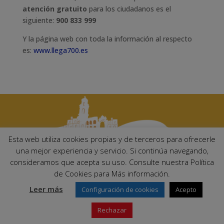
atención gratuito
para los ciudadanos es el
siguiente:
900 833 999
Y la página web con toda la información al respecto
es:
www.llega700.es
Esta web utiliza cookies propias y de terceros para ofrecerle
una mejor experiencia y servicio. Si continúa navegando,
consideramos que acepta su uso. Consulte nuestra Política
Ayuntamiento de Palma del Río. Plaza Mayor de Andalucía, 1 C.P:
de Cookies para Más información.
14700 – Palma del Río (Córdoba)
Email:
ayuntamiento@palmadelrio.es
Leer más
Configuración de cookies
Acepto
Teléfono: 957 71 02 44 | Fax: 957 64 47 39
Rechazar