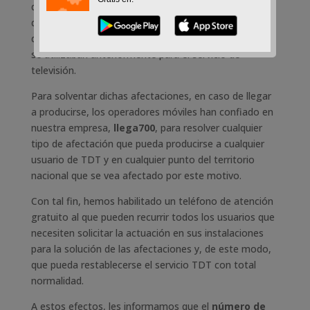
de frecuencia puede conllevar la aparición de
determinadas afectaciones en la recepción de la señal
de TDT de los usuarios de su localidad, debido a que
se utilizaban anteriormente para el servicio de
televisión.
Para solventar dichas afectaciones, en caso de llegar
a producirse, los operadores móviles han confiado en
nuestra empresa,
llega700
, para resolver cualquier
tipo de afectación que pueda producirse a cualquier
usuario de TDT y en cualquier punto del territorio
nacional que se vea afectado por este motivo.
Con tal fin, hemos habilitado un teléfono de atención
gratuito al que pueden recurrir todos los usuarios que
necesiten solicitar la actuación en sus instalaciones
para la solución de las afectaciones y, de este modo,
que pueda restablecerse el servicio TDT con total
normalidad.
A estos efectos, les informamos que el
número de