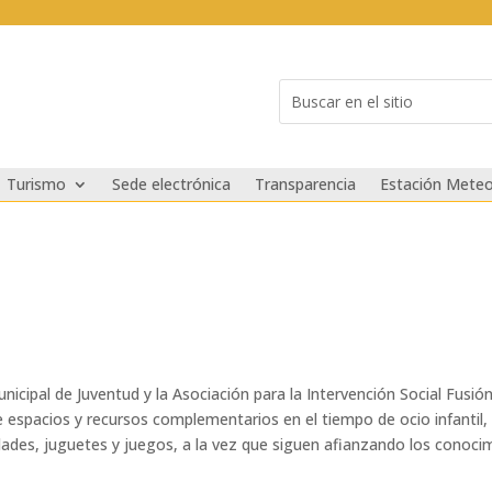
Buscar:
Search
for...
Turismo
Sede electrónica
Transparencia
Estación Meteo
icipal de Juventud y la Asociación para la Intervención Social Fusi
 espacios y recursos complementarios en el tiempo de ocio infantil, d
dades, juguetes y juegos, a la vez que siguen afianzando los conoci