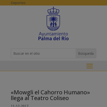
Skip to content
Deportes
Buscar:
Search
for...
«Mowgli el Cahorro Humano»
llega al Teatro Coliseo
11-12-2017