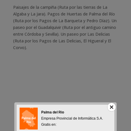
Paisajes de la campiña (Ruta por las tierras de La
Algaba y La Jara). Pagos de Huertas de Palma del Río
(Ruta por los Pagos de La Barqueta y Pedro Díaz). Un
paseo por el Guadalquivir (Ruta por el antiguo camino
entre Córdoba y Sevilla). Un paseo por Las Delicias
(Ruta por los Pagos de Las Delicias, El Higueral y El
Corvo).
Palma del Rio
Empresa Provincial de Informática S.A.
Gratis en: