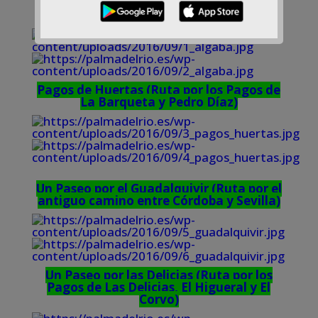
Paisajes de la campiña (Ruta por las
tierras de La Algaba y La Jara)
Pagos de Huertas (Ruta por los Pagos de
La Barqueta y Pedro Díaz)
Un Paseo por el Guadalquivir (Ruta por el
antiguo camino entre Córdoba y Sevilla)
Un Paseo por las Delicias (Ruta por los
Pagos de Las Delicias, El Higueral y El
Corvo)