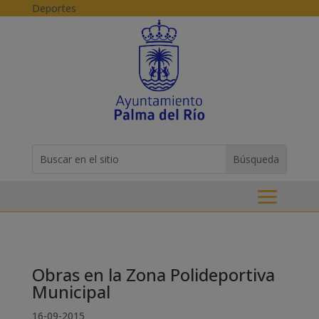
Skip to content
Deportes
Buscar:
Search
for...
Obras en la Zona Polideportiva
Municipal
16-09-2015