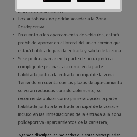
precaución, ya que el camino de acceso y salida de
la zona será el mismo.
Los autobuses no podrán acceder a la Zona
Polideportiva.
En cuanto a los aparcamiento de vehículos, estará
prohibido aparcar en el lateral del único camino que
estará habilitado para la entrada y salida de la zona.
Si se podrá aparcar en la parte de tierra junto al
complejo de piscinas, así como en la parte
habilitada junto a la entrada principal de la zona.
Teniendo en cuenta que las plazas de aparcamiento
se verán reducidas considerablemente, se
recomienda utilizar como primera opción la parte
habilitada junto a la entrada principal de la zona, e
incluso en las inmediaciones de la entrada a la zona
polideportiva (aparcamientos de la carretera).
Rogamos disculpen las molestias que estas obras puedan