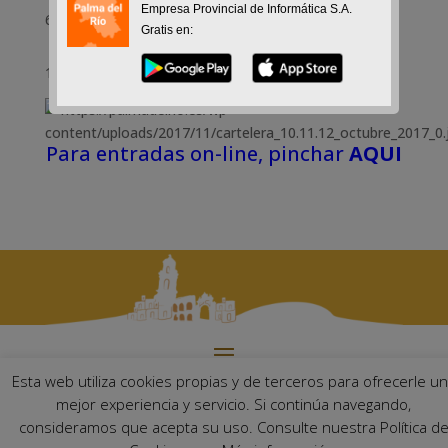
Empresa Provincial de Informática S.A.
6-11-2017
Gratis en:
10, 11 y 12 noviembre 2017
Para entradas on-line, pinchar
AQUI
Esta web utiliza cookies propias y de terceros para ofrecerle u
Ayuntamiento de Palma del Río. Plaza Mayor de Andalucía, 1 C.P:
mejor experiencia y servicio. Si continúa navegando,
14700 – Palma del Río (Córdoba)
consideramos que acepta su uso. Consulte nuestra Política d
Email:
ayuntamiento@palmadelrio.es