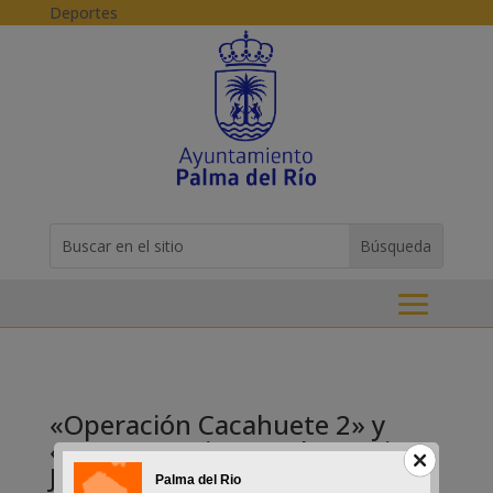
Skip to content
Deportes
Buscar:
Search
for...
«Operación Cacahuete 2» y
«Toc Toc», Cine en el Espacio
Joven
Palma del Rio