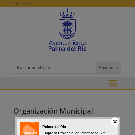
Skip to content
Deportes
Buscar:
Search
for...
Organización Municipal
Jul 29, 2015
Palma del Rio
Empresa Provincial de Informática S.A.