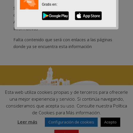
Gratis en:
Se accede a la información correspondiente a los
órgamnos de gobierno del Ayuntamiento, es decir:
Alcalde, Pleno, Junta de Gobierno Local y Comisiónes
Informativas
Falta contenido que será con enlaces a las páginas
donde ya se encuentra esta información
Esta web utiliza cookies propias y de terceros para ofrecerle
una mejor experiencia y servicio. Si continúa navegando,
consideramos que acepta su uso. Consulte nuestra Política
Ayuntamiento de Palma del Río. Plaza Mayor de Andalucía, 1 C.P:
de Cookies para Más información.
14700 – Palma del Río (Córdoba)
Email:
ayuntamiento@palmadelrio.es
Leer más
Configuración de cookies
Acepto
Teléfono: 957 71 02 44 | Fax: 957 64 47 39