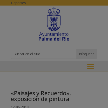
Skip to content
Deportes
Buscar:
Search
for...
«Paisajes y Recuerdo»,
exposición de pintura
12-06-2018