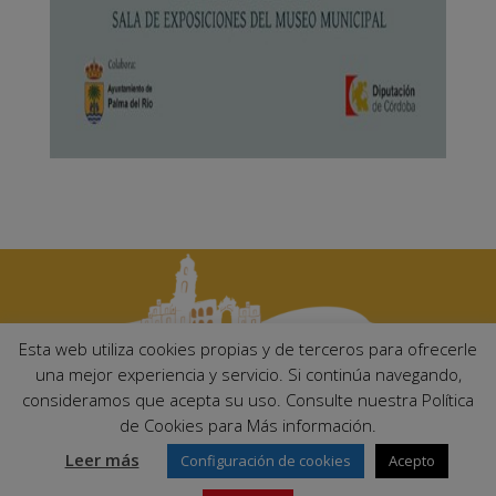
Esta web utiliza cookies propias y de terceros para ofrecerle
una mejor experiencia y servicio. Si continúa navegando,
consideramos que acepta su uso. Consulte nuestra Política
Ayuntamiento de Palma del Río. Plaza Mayor de Andalucía, 1 C.P:
de Cookies para Más información.
14700 – Palma del Río (Córdoba)
Email:
ayuntamiento@palmadelrio.es
Leer más
Configuración de cookies
Acepto
Teléfono: 957 71 02 44 | Fax: 957 64 47 39