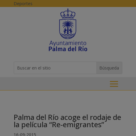
Skip to content
Deportes
Buscar:
Search
for...
Palma del Río acoge el rodaje de
la película “Re-emigrantes”
16-09-2015