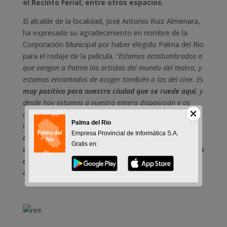
el Recinto Ferial, entre otros espacios
.
El alcalde de la localidad, José Antonio Ruiz Almenara,
ha expresado su agradecimiento en nombre de la
Corporación Municipal por haber elegido Palma del Río
para el rodaje de la película. “
Estamos acostumbrados a
que vengan a Palma los artistas del mundo del teatro, y
estamos encantados de acoger también a los del cine. Es
muy positivo para nuestra ciudad que se ruede aquí
, y
desde hoy estamos a vuestra entera disposición y os
deseamos que sea todo un éxito
”. Ruiz Almenara ha
Palma del Rio
manifestado que “
el pueblo de Palma es el que
Empresa Provincial de Informática S.A.
apuesta por la cultura de una forma muy personal y
Gratis en:
asociativa
, y tenemos que
abrir la puerta a la industria
cultural
, que además es respetuosa con lo social y con
el medio ambiente
”.