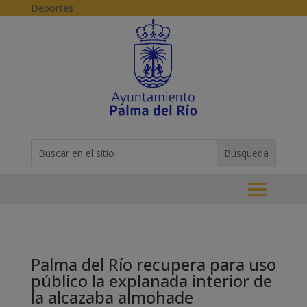
Skip to content
Deportes
Buscar:
Search
for...
Palma del Río recupera para uso
público la explanada interior de
la alcazaba almohade