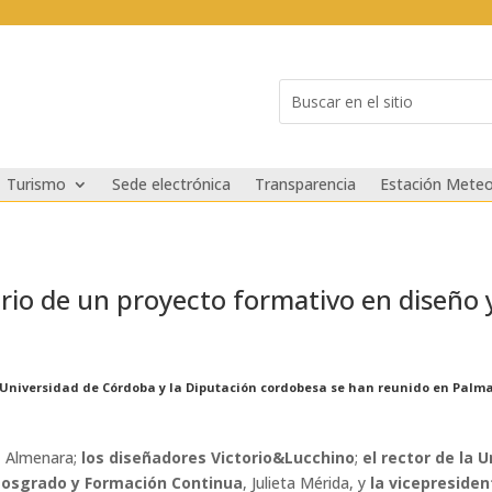
Buscar:
Search
for...
Turismo
Sede electrónica
Transparencia
Estación Meteo
rario de un proyecto formativo en diseño
 Universidad de Córdoba y la Diputación cordobesa se han reunido en Palma
z Almenara;
los diseñadores Victorio&Lucchino
;
el rector de la 
 Posgrado y Formación Continua
, Julieta Mérida, y
la vicepresiden