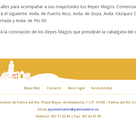
acalles para acompañar a sus majestades los Reyes Magos. Comenzará
erá el siguiente: Avda. de Puerto Rico, Avda. de Goya, Avda. Vázquez 
tada y Avda. de Pío XII.
ará la coronación de los Reyes Magos que presidirán la cabalgata del 
Mapa Web
Contacto
Aviso legal
Accesibilidad
iento de Palma del Río. Plaza Mayor de Andalucía, 1 C.P: 14700 – Palma del Río (
Email:
ayuntamiento@palmadelrio.es
Teléfono: 957 71 02 44 | Fax: 957 64 47 39