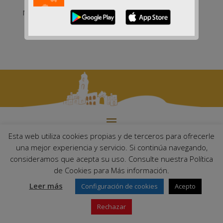
Nov 3, 2015
Esta web utiliza cookies propias y de terceros para ofrecerle
Ayuntamiento de Palma del Río. Plaza Mayor de Andalucía, 1 C.P:
una mejor experiencia y servicio. Si continúa navegando,
14700 – Palma del Río (Córdoba)
consideramos que acepta su uso. Consulte nuestra Política
Email:
ayuntamiento@palmadelrio.es
de Cookies para Más información.
Teléfono: 957 71 02 44 | Fax: 957 64 47 39
Leer más
Configuración de cookies
Acepto
Rechazar