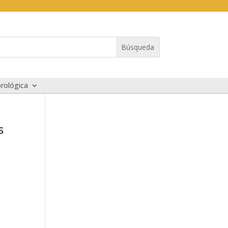
rológica
s