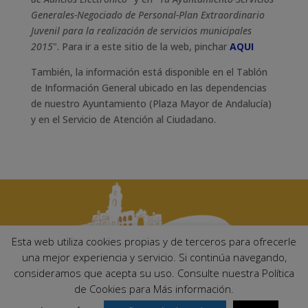
Generales-Negociado de Personal-Plan Extraordinario
Juvenil para la realización de servicios municipales
2015
". Para ir a este sitio de la web, pinchar
AQUI
También, la información está disponible en el Tablón
de Información General ubicado en las dependencias
de nuestro Ayuntamiento (Plaza Mayor de Andalucía)
y en el Servicio de Atención al Ciudadano.
Esta web utiliza cookies propias y de terceros para ofrecerle
una mejor experiencia y servicio. Si continúa navegando,
consideramos que acepta su uso. Consulte nuestra Política
Ayuntamiento de Palma del Río. Plaza Mayor de Andalucía, 1 C.P:
de Cookies para Más información.
14700 – Palma del Río (Córdoba)
Email:
ayuntamiento@palmadelrio.es