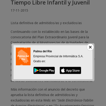
Tiempo Libre Infantil y Juvenil
17-11-2015
Lista definitiva de admitidos/as y excluidos/as
Continuando con lo establecido en las bases de la
convocatoria del Plan Extraordinario Juvenil para la
Contratación de 4 Monitores/as de Actividades de
Tiempo Libre Infantil y Juvenil, y una vez concluido el
Palma del Rio
plazo para subsanar errores y falta de documentación
Empresa Provincial de Informática S.A.
a la lista provisional de admitidos/as y excluidos/as, se
Gratis en:
ha aprobado la lista definitiva. Asímismo, queda
convocada la Comisión de Selección para el día 20 de
noviembre, fecha en la que comenzará la baremación
de los/as solicitantes admitidos/as a la convocatoria.
Más información con el anuncio del decreto que
aprueba la lista definitiva de admitidos/as y
excluidos/as en esta Web: en "
Sede Electrónica-Tablón
de Auncios Electrónico
" y en "
Tu Ayuntamiento-Servicios