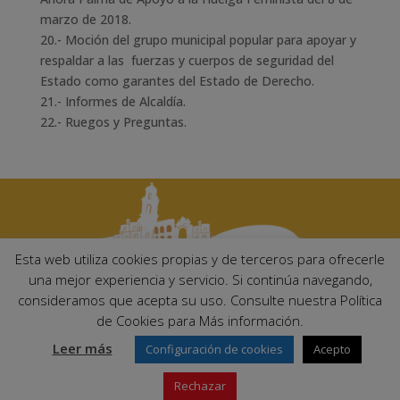
marzo de 2018.
20.- Moción del grupo municipal popular para apoyar y
respaldar a las fuerzas y cuerpos de seguridad del
Estado como garantes del Estado de Derecho.
21.- Informes de Alcaldía.
22.- Ruegos y Preguntas.
Esta web utiliza cookies propias y de terceros para ofrecerle
una mejor experiencia y servicio. Si continúa navegando,
consideramos que acepta su uso. Consulte nuestra Política
Ayuntamiento de Palma del Río. Plaza Mayor de Andalucía, 1 C.P:
de Cookies para Más información.
14700 – Palma del Río (Córdoba)
Email:
ayuntamiento@palmadelrio.es
Leer más
Configuración de cookies
Acepto
Teléfono: 957 71 02 44 | Fax: 957 64 47 39
Rechazar