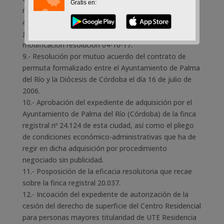
Gratis en:
relativo a porción finca registral 23611 para
adquisición ejecución proyectos interés local y/o
general fuentes energías renovables y solicitud
modificación resolucion 04-10-17.
9.- Resolución por mutuo acuerdo del contrato de
permuta formalizado entre el Ayuntamiento de Palma
del Río y la Diócesis de Córdoba el día 16 de julio de
2006.
10.- Aprobación del expediente de adquisición por el
Ayuntamiento de Palma del Río (Córdoba) de la finca
registral nº 24.124 de esta ciudad, así como el pliego
de condiciones económico-administrativas que ha de
regir en dicha adquisición por procedimiento
negociado sin publicidad.
11.- Posposición de la eficacia resolutoria que recae
sobre la finca registral 20.037.
12.- Incoación del expediente de autorización de la
cesión del derecho de superficie del Centro Residencial
para personas mayores titularidad de UTE Residencia