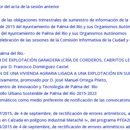
r del acta de la sesión anterior
e las obligaciones trimestrales de suministro de información de la
e de 2015 del Ayuntamiento de Palma del Río y sus Organismos Autó
 del Ayuntamiento de Palma del Río y sus Organismos Autónomos
lebración de las sesiones de la Comisión Informativa de la Ciudad y
lma del Río.-
N DE EXPLOTACIÓN GANADERA (CRÍA DE CORDEROS, CABRITOS LECH
o por D. Francisco Domínguez Castel.
N DE UNA VIVIENDA AGRARIA LIGADA A UNA EXPLOTACIÓN EN SUEL
ectivamente, promovido por D. José Manuel Ortega Prieto,
Centro de Innovación y Tecnología de Palma del Río
llo Urbano Sostenible de Palma del Río 2015-2023
emáticos como medio preferente de notificación de las convocatoria
015, de 4 de septiembre, de rectificación de errores aritméticos, a
 en Calzada en polígono Industrial Mataché I», del programa PFEA
2015 de 4 de septiembre, de rectificación de errores aritméticos ad