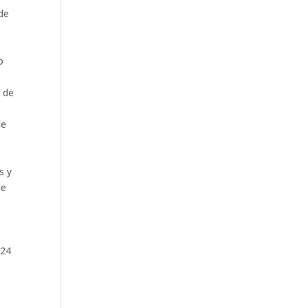
de
o
l de
de
s y
de
124