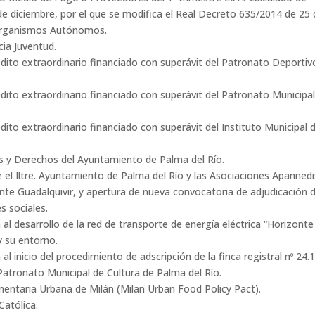
e diciembre, por el que se modifica el Real Decreto 635/2014 de 25 
 Organismos Autónomos.
cia Juventud.
dito extraordinario financiado con superávit del Patronato Deportiv
dito extraordinario financiado con superávit del Patronato Municipa
dito extraordinario financiado con superávit del Instituto Municipal 
nes y Derechos del Ayuntamiento de Palma del Río.
e el Iltre. Ayuntamiento de Palma del Río y las Asociaciones Apannedi
te Guadalquivir, y apertura de nueva convocatoria de adjudicación 
s sociales.
a al desarrollo de la red de transporte de energía eléctrica “Horizonte
y su entorno.
 al inicio del procedimiento de adscripción de la finca registral nº 24.
Patronato Municipal de Cultura de Palma del Río.
imentaria Urbana de Milán (Milan Urban Food Policy Pact).
atólica.