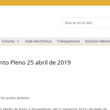
Buscar:
Search
for...
Turismo
Sede electrónica
Transparencia
Estación Meteo
to Pleno 25 abril de 2019
cta sesión anterior.
odo Medio de Pago a Proveedores del 1º trimestre 2019 calculado de