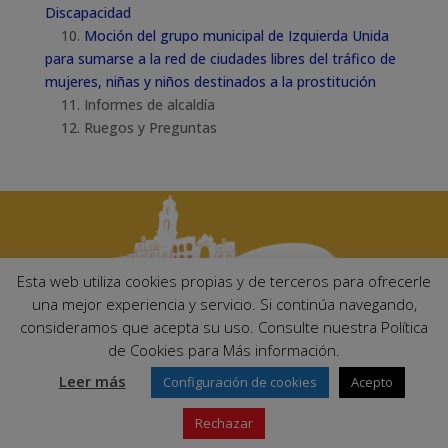
Discapacidad
10.
Moción del grupo municipal de Izquierda Unida
para sumarse a la red de ciudades libres del tráfico de
mujeres, niñas y niños destinados a la prostitución
11. Informes de alcaldía
12. Ruegos y Preguntas
Esta web utiliza cookies propias y de terceros para ofrecerle
una mejor experiencia y servicio. Si continúa navegando,
consideramos que acepta su uso. Consulte nuestra Política
Ayuntamiento de Palma del Río. Plaza Mayor de Andalucía, 1 C.P:
de Cookies para Más información.
14700 – Palma del Río (Córdoba)
Email:
ayuntamiento@palmadelrio.es
Leer más
Configuración de cookies
Acepto
Teléfono: 957 71 02 44 | Fax: 957 64 47 39
Rechazar