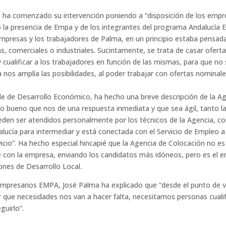
, ha comenzado su intervención poniendo a “disposición de los empr
o la presencia de Empa y de los integrantes del programa Andalucía 
mpresas y los trabajadores de Palma, en un principio estaba pensada
as, comerciales o industriales. Sucintamente, se trata de casar ofer
cualificar a los trabajadores en función de las mismas, para que no 
a nos amplía las posibilidades, al poder trabajar con ofertas nominal
lde de Desarrollo Económico, ha hecho una breve descripción de la A
nto bueno que nos de una respuesta inmediata y que sea ágil, tant
ueden ser atendidos personalmente por los técnicos de la Agencia, con
alucía para intermediar y está conectada con el Servicio de Empleo a n
rvicio”. Ha hecho especial hincapié que la Agencia de Colocación no
con la empresa, enviando los candidatos más idóneos, pero es el em
iones de Desarrollo Local.
e Empresarios EMPA, José Palma ha explicado que “desde el punto de
r que necesidades nos van a hacer falta, necesitamos personas cuali
uirlo”.