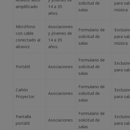
solicitud de
para sal
amplificado
14 a 35
salas
música
años.
Micrófono
Asociaciones
Formulario de
Exclusiv
con cable
y jóvenes de
solicitud de
para sal
conectado al
14 a 35
salas
música
altavoz
años.
Formulario de
Exclusiv
Portátil
Asociaciones
solicitud de
para sal
salas
Formulario de
Cañón
Exclusiv
Asociaciones
solicitud de
Proyector
para sal
salas
Formulario de
Pantalla
Exclusiv
Asociaciones
solicitud de
portátil
para sal
salas