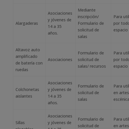
Mediante
Asociaciones
inscripción/
Para util
y jóvenes de
Alargaderas
Formulario de
por todo
14 a 35
solicitud de
espacio
años.
salas
Altavoz auto
Formulario de
Para util
amplificado
Asociaciones
solicitud de
por todo
de batería con
salas/ recursos
espacio
ruedas
Asociaciones
Formulario de
Para util
Colchonetas
y jóvenes de
solicitud de
en artes
aislantes
14 a 35
salas
escénic
años.
Asociaciones
Formulario de
Para util
Sillas
y jóvenes de
solicitud de
en artes