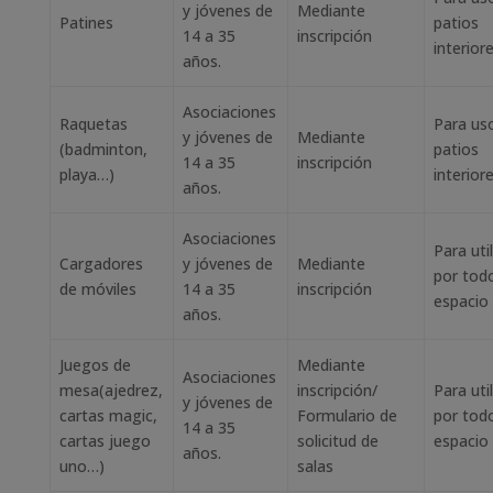
y jóvenes de
Mediante
Patines
patios
14 a 35
inscripción
interior
años.
Asociaciones
Raquetas
Para us
y jóvenes de
Mediante
(badminton,
patios
14 a 35
inscripción
playa…)
interior
años.
Asociaciones
Para util
Cargadores
y jóvenes de
Mediante
por todo
de móviles
14 a 35
inscripción
espacio
años.
Juegos de
Mediante
Asociaciones
mesa(ajedrez,
inscripción/
Para util
y jóvenes de
cartas magic,
Formulario de
por todo
14 a 35
cartas juego
solicitud de
espacio
años.
uno…)
salas