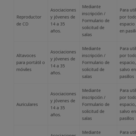
Mediante
Asociaciones
Para util
inscripción /
Reproductor
y jóvenes de
por todo
Formulario de
de CD
14 a 35
espacio
solicitud de
años.
en pasil
salas
Mediante
Para util
Asociaciones
Altavoces
inscripción /
por todo
y jóvenes de
para portátil o
Formulario de
espacio,
14 a 35
móviles
solicitud de
salvo en
años.
salas
pasillos
Mediante
Para util
Asociaciones
inscripción /
por todo
y jóvenes de
Auriculares
Formulario de
espacio,
14 a 35
solicitud de
salvo en
años.
salas
pasillos
Mediante
Para util
Asociaciones