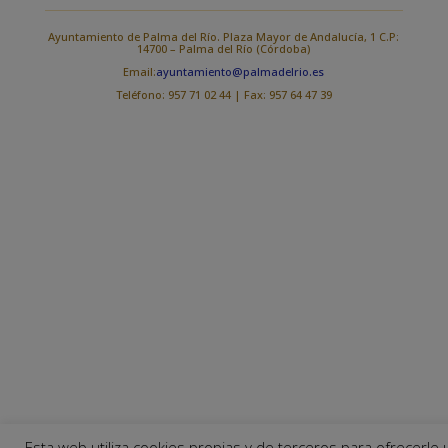
Ayuntamiento de Palma del Río. Plaza Mayor de Andalucía, 1 C.P:
14700 – Palma del Río (Córdoba)
Email:
ayuntamiento@palmadelrio.es
Teléfono: 957 71 02 44 | Fax: 957 64 47 39
Esta web utiliza cookies propias y de terceros para ofrecerle