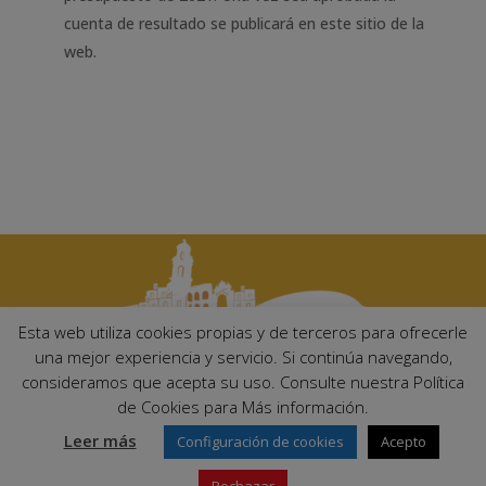
cuenta de resultado se publicará en este sitio de la
web.
Esta web utiliza cookies propias y de terceros para ofrecerle
una mejor experiencia y servicio. Si continúa navegando,
consideramos que acepta su uso. Consulte nuestra Política
Ayuntamiento de Palma del Río. Plaza Mayor de Andalucía, 1 C.P:
de Cookies para Más información.
14700 – Palma del Río (Córdoba)
Email:
ayuntamiento@palmadelrio.es
Leer más
Configuración de cookies
Acepto
Teléfono: 957 71 02 44 | Fax: 957 64 47 39