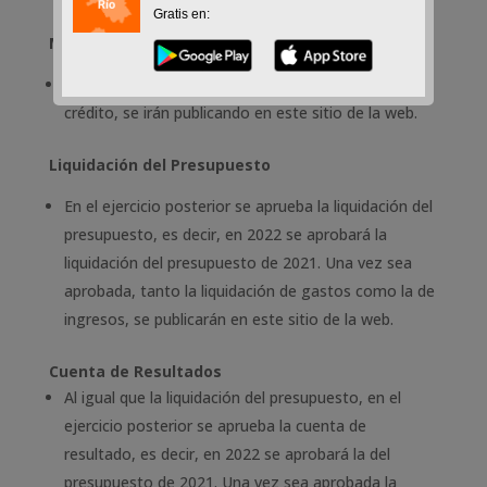
Gratis en:
Modificaciones de Crédito
A medida se que se produzcan modificaciones de
crédito, se irán publicando en este sitio de la web.
Liquidación del Presupuesto
En el ejercicio posterior se aprueba la liquidación del
presupuesto, es decir, en 2022 se aprobará la
liquidación del presupuesto de 2021. Una vez sea
aprobada, tanto la liquidación de gastos como la de
ingresos, se publicarán en este sitio de la web.
Cuenta de Resultados
Al igual que la liquidación del presupuesto, en el
ejercicio posterior se aprueba la cuenta de
resultado, es decir, en 2022 se aprobará la del
presupuesto de 2021. Una vez sea aprobada la