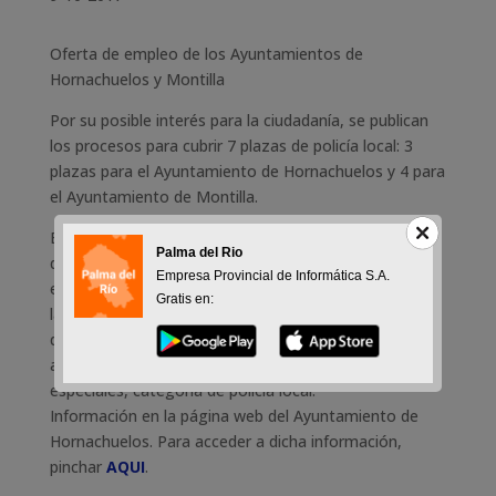
Oferta de empleo de los Ayuntamientos de
Hornachuelos y Montilla
Por su posible interés para la ciudadanía, se publican
los procesos para cubrir 7 plazas de policía local: 3
plazas para el Ayuntamiento de Hornachuelos y 4 para
el Ayuntamiento de Montilla.
En el BOP nº 157 se publicaron las bases del proceso
Palma del Rio
de selección para la provisión en propiedad, mediante
Empresa Provincial de Informática S.A.
el sistema de oposición libre, de 3 plazas vacantes en
Gratis en:
la plantilla de personal funcionario del Ayuntamiento
de Hornachuelos, perteneciente a la escala de
administración especial, subescala de servicios
especiales, categoría de policía local.
Información en la página web del Ayuntamiento de
Hornachuelos. Para acceder a dicha información,
pinchar
AQUI
.