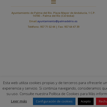
Ayuntamiento de Palma del Río. Plaza Mayor de Andalucía, 1 C.P:
14700 – Palma del Río (Córdoba)
Email:
ayuntamiento@palmadelrio.es
Teléfono: 957 71 02 44 | Fax: 957 64 47 39
Esta web utiliza cookies propias y de terceros para ofrecerle u
experiencia y servicio. Si continúa navegando, consideramos qu
su uso. Consulte nuestra Política de Cookies para Más inform
Leer más
Configuración de cookies
Acepto
Rech