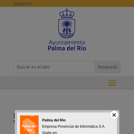
Skip to content
Deportes
Buscar:
Search
for...
Próximas Proyecciones Cine de
Verano
Palma del Rio
Empresa Provincial de Informática S.A.
16-09-2015
Gratis en: