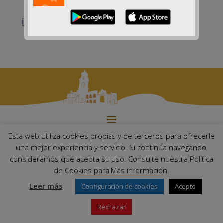
Esta web utiliza cookies propias y de terceros para ofrecerle
Ayuntamiento de Palma del Río. Plaza Mayor de Andalucía, 1 C.P:
una mejor experiencia y servicio. Si continúa navegando,
14700 – Palma del Río (Córdoba)
consideramos que acepta su uso. Consulte nuestra Política
Email:
ayuntamiento@palmadelrio.es
de Cookies para Más información.
Teléfono: 957 71 02 44 | Fax: 957 64 47 39
Leer más
Configuración de cookies
Acepto
Rechazar