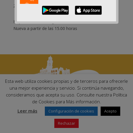
21-08-2018
Hoy martes 21 de agosto se reabre al tráfico la Calle
Nueva a partir de las 15.00 horas
Esta web utiliza cookies propias y de terceros para ofrecerle
una mejor experiencia y servicio. Si continúa navegando,
consideramos que acepta su uso. Consulte nuestra Política
Ayuntamiento de Palma del Río. Plaza Mayor de Andalucía, 1 C.P:
de Cookies para Más información.
14700 – Palma del Río (Córdoba)
Email:
ayuntamiento@palmadelrio.es
Leer más
Configuración de cookies
Acepto
Teléfono: 957 71 02 44 | Fax: 957 64 47 39
Rechazar