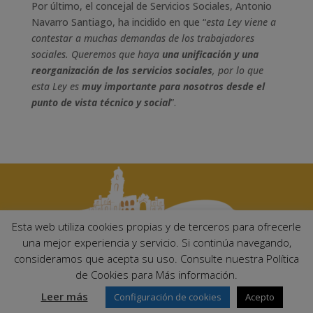
Por último, el concejal de Servicios Sociales, Antonio
Navarro Santiago, ha incidido en que “
esta Ley viene a
contestar a muchas demandas de los trabajadores
sociales. Queremos que haya
una unificación y una
reorganización de los servicios sociales
, por lo que
esta Ley es
muy importante para nosotros desde el
punto de vista técnico y social
”.
Esta web utiliza cookies propias y de terceros para ofrecerle
una mejor experiencia y servicio. Si continúa navegando,
consideramos que acepta su uso. Consulte nuestra Política
Ayuntamiento de Palma del Río. Plaza Mayor de Andalucía, 1 C.P:
de Cookies para Más información.
14700 – Palma del Río (Córdoba)
Email:
ayuntamiento@palmadelrio.es
Leer más
Configuración de cookies
Acepto
Teléfono: 957 71 02 44 | Fax: 957 64 47 39