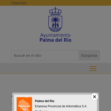
Skip to content
Deportes
Buscar:
Search
for...
«Somos Iguales»
Palma del Rio
10-02-2017
Empresa Provincial de Informática S.A.