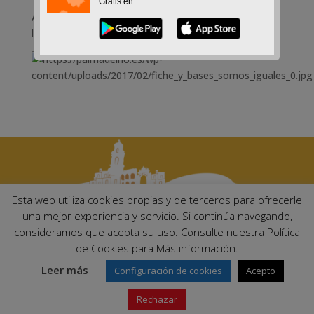
Gratis en:
Actividad para el fomento de las nuevas tecnologías y
la igualdad de oportunidades
Esta web utiliza cookies propias y de terceros para ofrecerle
una mejor experiencia y servicio. Si continúa navegando,
consideramos que acepta su uso. Consulte nuestra Política
Ayuntamiento de Palma del Río. Plaza Mayor de Andalucía, 1 C.P:
de Cookies para Más información.
14700 – Palma del Río (Córdoba)
Email:
ayuntamiento@palmadelrio.es
Leer más
Configuración de cookies
Acepto
Teléfono: 957 71 02 44 | Fax: 957 64 47 39
Rechazar