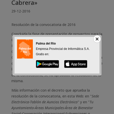
Cabrera»
29-12-2016
Resolución de la convocatoria de 2016
Concluida la fase de presentación de proyectos para la
Convocatoria de Ayudas a Proyectos de Cooperación
Palma del Rio
Internacional al Desarrollo "José Luis Sánchez
Empresa Provincial de Informática S.A.
Cabrera" del ejercicio 2016, de la Delegación de
Gratis en:
Cooperación Internacional del Ayuntamiento de Palma
del Río, y una vez realizado el estudio y baremación de
los mismos, atendiendo a lo establecido en las bases
de la convocatoria, se ha aprobado la resolución de la
misma.
Más información con el decreto que aprueba la
resolución de la convocatoria, en esta Web: en "
Sede
Electrónica-Tablón de Auncios Electrónico
" y en "
Tu
Ayuntamiento-Áreas Municipales-Área de Bienestar
Social-Cooperación Internacional-
Subvenciones a