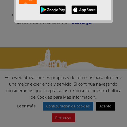
Se recoge un plano del Cementerio en el siguiente
documento en formato PDF:
Descargar
Esta web utiliza cookies propias y de terceros para ofrecerle
una mejor experiencia y servicio. Si continúa navegando,
consideramos que acepta su uso. Consulte nuestra Política
Ayuntamiento de Palma del Río. Plaza Mayor de Andalucía, 1 C.P:
14700 – Palma del Río (Córdoba)
de Cookies para Más información.
Email:
ayuntamiento@palmadelrio.es
Leer más
Configuración de cookies
Acepto
Teléfono: 957 71 02 44 | Fax: 957 64 47 39
Rechazar