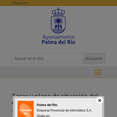
Skip to content
Deportes
Buscar:
Search
for...
Tasas y plano de situación del
cementerio
Palma del Rio
Oct 17, 2015
Empresa Provincial de Informática S.A.
Gratis en: