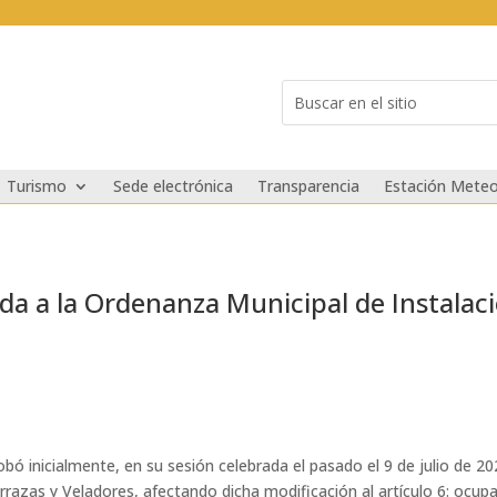
Buscar:
Search
for...
Turismo
Sede electrónica
Transparencia
Estación Meteo
ada a la Ordenanza Municipal de Instalac
ó inicialmente, en su sesión celebrada el pasado el 9 de julio de 202
azas y Veladores, afectando dicha modificación al artículo 6: ocupaci