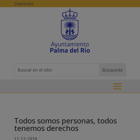
Skip to content
Deportes
Buscar:
Search
for...
Todos somos personas, todos
tenemos derechos
11-12-2016