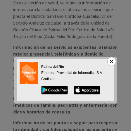
En esta seción de salud, se reúne la información de
interés para la ciudadanía relativa a los servicios que
presta el Distrito Sanitario Córdoba-Guadalquivir del
Servicio Andaluz de Salud, a través de la Unidad de
Gestión Clínica de Palma del Río: Centro de Salud «Dr.
Trujillo del Río» (Avda. Félix Rodríguez de la Fuente).
Información de los servicios existentes: atención
médica presencial, telefónica y a domicilio,
fisioterapia, atención drogodependencias,
Palma del Rio
programas y especialidades, servicios de
Empresa Provincial de Informática S.A.
enfermería, radiodiagnóstico, consulta de
Gratis en:
trabajo social, servicio de cita previa, teléfonos
de interés, ……
Información de los profesionales sanitarios
(médicos de familia, pedriatría y enfermería) con
días y horarios de consulta.
Información de las pautas a seguir para respetar
la intimidad y confidencialidad de los pacientes y