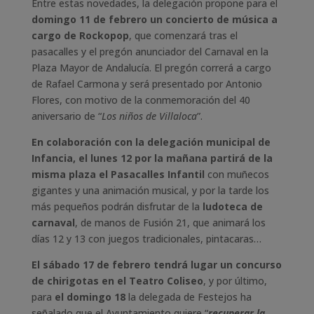
Entre estas novedades, la delegación propone para el
domingo 11 de febrero un concierto de música a
cargo de Rockopop
, que comenzará tras el
pasacalles y el pregón anunciador del Carnaval en la
Plaza Mayor de Andalucía. El pregón correrá a cargo
de Rafael Carmona y será presentado por Antonio
Flores, con motivo de la conmemoración del 40
aniversario de “
Los niños de Villaloca
”.
En colaboración con la delegación municipal de
Infancia,
el lunes 12 por la mañana partirá de la
misma plaza el Pasacalles Infantil
con muñecos
gigantes y una animación musical, y por la tarde los
más pequeños podrán disfrutar de la
ludoteca de
carnaval
, de manos de Fusión 21, que animará los
días 12 y 13 con juegos tradicionales, pintacaras…
El sábado 17 de febrero tendrá lugar un concurso
de chirigotas en el Teatro Coliseo
, y por último,
para
el domingo 18
la delegada de Festejos ha
señalado que el Ayuntamiento quiere “
recuperar la