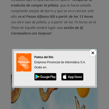
tradición de romper la piñata
, que se hacía antaño
rompiendo vasijas de barro y que se va a recrear este
año e
n el Paseo Alfonso XIII a partir de las 13 horas
con otro tipo de piñata, y a partir de las 16 horas en la
Plaza de España tendrá lugar una
sesión de DJ
Carnavalera con Sonyson
”.
Palma del Rio
Empresa Provincial de Informática S.A.
Gratis en: