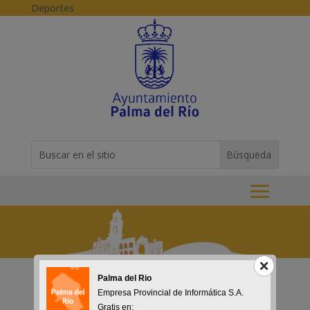
Skip to content
Deportes
Buscar:
Search
for...
Palma del Rio
Empresa Provincial de Informática S.A.
Gratis en: