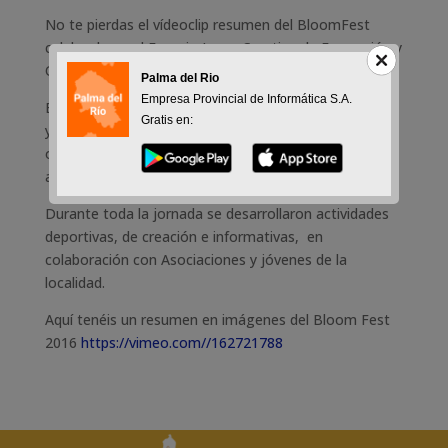
No te pierdas el vídeoclip resumen del BloomFest
celebrado en el Espacio Joven Creativo de Formación y
Ocio el pasado 9 de abril
Palma del Rio
Empresa Provincial de Informática S.A.
El pasado 9 de Abril en el Espacio Joven de Formación
Gratis en:
y Ocio, se desarrolló el
Bloom Fest 2016
, actividad
organizada por el Área de Juventud y a la que
asistieron jóvenes de la localidad y la comarca.
Durante toda la jornada se desarrollaron actividades
deportivas, de creación e informativas, en
colaboración con Asociaciones y jóvenes de la
localidad.
Aquí tenéis un resumen en imágenes del Bloom Fest
2016
https://vimeo.com//162721788