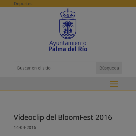
Skip to content
Deportes
Buscar:
Search
for...
Vídeoclip del BloomFest 2016
14-04-2016