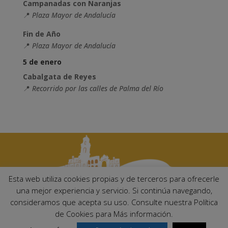
Campanadas con Naranjas
📍
Plaza Mayor de Andalucía
Fin de Año
📍
Plaza Mayor de Andalucía
5 de enero
Cabalgata de Reyes
📍
Recorrido por las calles de Palma del Río
Esta web utiliza cookies propias y de terceros para ofrecerle
una mejor experiencia y servicio. Si continúa navegando,
consideramos que acepta su uso. Consulte nuestra Política
Ayuntamiento de Palma del Río. Plaza Mayor de Andalucía, 1 C.P:
de Cookies para Más información.
14700 – Palma del Río (Córdoba)
Email:
ayuntamiento@palmadelrio.es