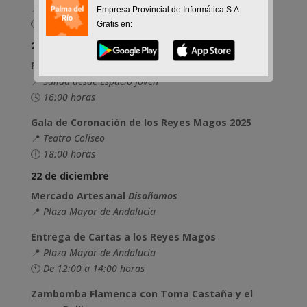
📍
Espacio Santa Clara
Empresa Provincial de Informática S.A.
🕓
16:00 horas
Gratis en:
21 de diciembre
Pasacalles de la Coronación
📍
Salida desde Espacio Joven
🕓
16:00 horas
Gala de Coronación de los Reyes Magos 2025
📍
Teatro Coliseo
🕕
18:00 horas
22 de diciembre
Mercado Artesanal
Disoñamos
📍
Plaza Mayor de Andalucía
Entrega de Cartas a los Reyes Magos
📍
Plaza Mayor de Andalucía
🕚
De 12:00 a 14:00 horas
Zambomba Flamenca con Toma Castaña y el