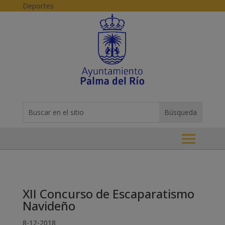
Skip to content
Deportes
Buscar:
Search
for...
XII Concurso de Escaparatismo
Navideño
8-12-2018