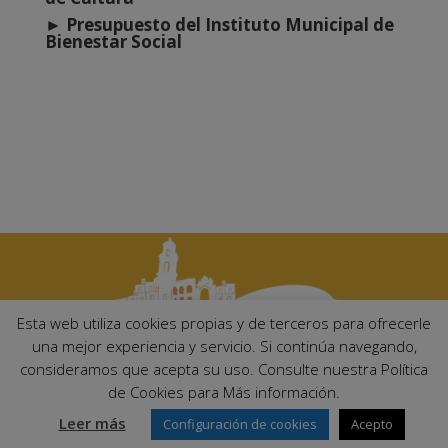
►
Presupuesto del Instituto Municipal de
Bienestar Social
Esta web utiliza cookies propias y de terceros para ofrecerle
una mejor experiencia y servicio. Si continúa navegando,
consideramos que acepta su uso. Consulte nuestra Política
Ayuntamiento de Palma del Río. Plaza Mayor de Andalucía, 1 C.P:
de Cookies para Más información.
14700 – Palma del Río (Córdoba)
Email:
ayuntamiento@palmadelrio.es
Leer más
Configuración de cookies
Acepto
Teléfono: 957 71 02 44 | Fax: 957 64 47 39