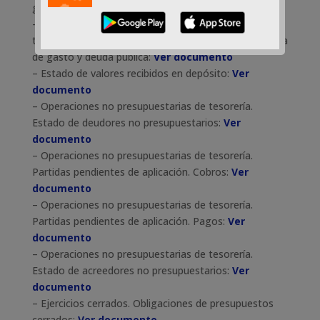
gasto y deuda pública:
Ver documento
– Certificado de la liquidación del presupuesto en
torno al cumplimiento de objetivo de estabilidad, regla
de gasto y deuda pública:
Ver documento
– Estado de valores recibidos en depósito:
Ver
documento
– Operaciones no presupuestarias de tesorería.
Estado de deudores no presupuestarios:
Ver
documento
– Operaciones no presupuestarias de tesorería.
Partidas pendientes de aplicación. Cobros:
Ver
documento
– Operaciones no presupuestarias de tesorería.
Partidas pendientes de aplicación. Pagos:
Ver
documento
– Operaciones no presupuestarias de tesorería.
Estado de acreedores no presupuestarios:
Ver
documento
– Ejercicios cerrados. Obligaciones de presupuestos
cerrados:
Ver documento