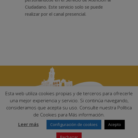
Ciudadano. Este servicio solo se puede
realizar por el canal presencial.
Esta web utiliza cookies propias y de terceros para ofrecerle
una mejor experiencia y servicio. Si continúa navegando,
consideramos que acepta su uso. Consulte nuestra Política
Ayuntamiento de Palma del Río. Plaza Mayor de Andalucía, 1 C.P:
de Cookies para Más información.
14700 – Palma del Río (Córdoba)
Email:
ayuntamiento@palmadelrio.es
Leer más
Configuración de cookies
Acepto
Teléfono: 957 71 02 44 | Fax: 957 64 47 39
Rechazar