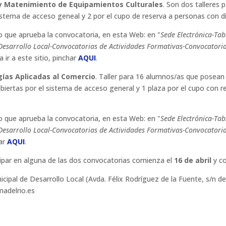
 y Matenimiento de Equipamientos Culturales
. Son dos talleres
 sistema de acceso geneal y 2 por el cupo de reserva a personas con d
o que aprueba la convocatoria, en esta Web: en "
Sede Electrónica-Tab
sarrollo Local-Convocatorias de Actividades Formativas-Convocatoria p
ra ir a este sitio, pinchar
AQUI
.
gías Aplicadas al Comercio
. Taller para 16 alumnos/as que posean f
ubiertas por el sistema de acceso general y 1 plaza por el cupo con
o que aprueba la convocatoria, en esta Web: en "
Sede Electrónica-Tab
sarrollo Local-Convocatorias de Actividades Formativas-Convocatoria l
har
AQUI
.
icipar en alguna de las dos convocatorias comienza el
16 de abril
y co
cipal de Desarrollo Local (Avda. Félix Rodríguez de la Fuente, s/n d
madelrio.es