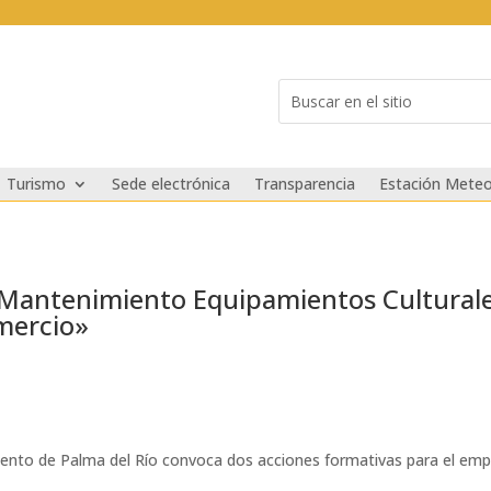
Buscar:
Search
for...
Turismo
Sede electrónica
Transparencia
Estación Meteo
y Mantenimiento Equipamientos Cultural
omercio»
nto de Palma del Río convoca dos acciones formativas para el empleo