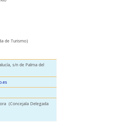
da de Turismo)
lucía, s/n de Palma del
o.es
ora (Concejala Delegada