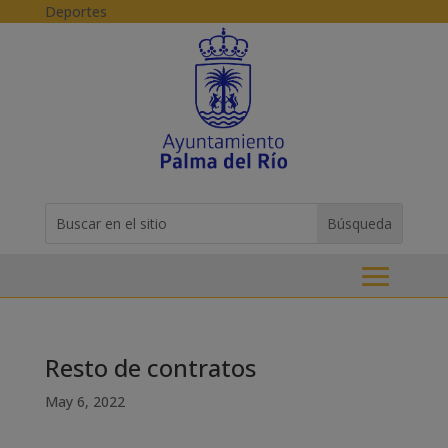
Skip to content
Deportes
Buscar:
Search
for...
Resto de contratos
May 6, 2022