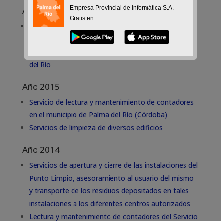
Empresa Provincial de Informática S.A.
Año 2016
Gratis en:
Gestión del Servicio Público de Funcionamiento,
Mantenimiento y Conservación de la Estación
Depuradora de Aguas Residuales (EDAR) de Palma
del Río
Año 2015
Servicio de lectura y mantenimiento de contadores
en el municipio de Palma del Río (Córdoba)
Servicios de limpieza de diversos edificios
Año 2014
Servicios de apertura y cierre de las instalaciones del
Punto Limpio, asesoramiento al usuario del mismo
y transporte de los residuos depositados en tales
instalaciones a los diferentes centros autorizados
Lectura y mantenimiento de contadores del Servicio