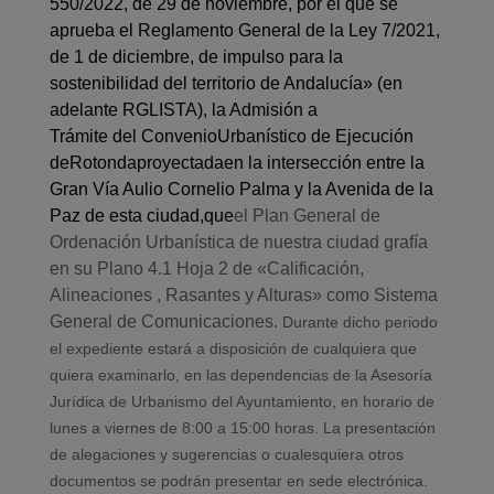
550/
2022, de 29 de noviembre, por el que se
aprueba el Reglamento General de la Ley 7/2021,
de 1 de diciembre, de impulso para la
sostenibilidad del territorio de Andalucía»
(en
adelante RGLISTA)
,
la Admisión a
Trámite
d
el
Convenio
Urbanístic
o de Ejecución
de
Rotonda
proyectada
en la intersección entre la
Gran Vía Aulio Cornelio Palma y la Avenida de la
Paz de esta ciudad,
que
el Plan General de
Ordenación Urbanística de nuestra ciudad grafía
en su Plano 4.1 Hoja 2 de «Calificación,
Alineaciones , Rasantes y Alturas»
como Sistema
General de Comunicaciones.
Durante dicho periodo
el expediente estará a disposición de cualquiera que
quiera examinarlo, en las dependencias de la Asesoría
Jurídica de Urbanismo del Ayuntamiento, en horario de
lunes a viernes de 8:00 a 15:00 horas. La presentación
de alegaciones y sugerencias o cualesquiera otros
documentos se podrán presentar en sede electrónica.