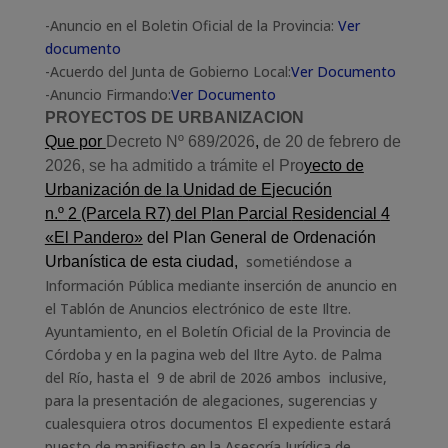
-Anuncio en el Boletin Oficial de la Provincia:
Ver
documento
-Acuerdo del Junta de Gobierno Local:
Ver Documento
-Anuncio Firmando:
Ver Documento
PROYECTOS DE URBANIZACION
Que por
Decreto Nº 689/2026
,
de 20 de febrero de
2026, se ha admitido a trámite el Pro
yecto de
Urbanización
de
la
U
nidad de
E
jecución
n.º
2
(Parcela R7)
del P
lan
P
arcial
R
esidencial
4
«El Pandero»
del Plan General de Ordenación
sometiéndose a
Urbanística de esta ciudad,
Información Pública
mediante inserción de anuncio en
el Tablón de Anuncios electrónico de este Iltre.
Ayuntamiento, en el Boletín Oficial de la Provincia de
Córdoba y en la pagina web del Iltre Ayto. de Palma
del Río,
hasta el 9 de abril de 2026 ambos inclusive,
para
la presentación de alegaciones, sugerencias y
cualesquiera otros documentos
El expediente estará
puesto de manifiesto en la Asesoría Jurídica de