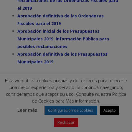
reclamaciones de las Ordenanzas Fiscales para
el 2019
Aprobación definitiva de las Ordenanzas
Fiscales para el 2019
Aprobación inicial de los Presupuestos
Municipales 2019. Información Pública para
posibles reclamaciones
Aprobación definitiva de los Presupuestos
Municipales 2019
Ordenanza Municipal reguladora del Deber de
Esta web utiliza cookies propias y de terceros para ofrecerle
Conservación, del informe de Evaluación de
una mejor experiencia y servicio. Si continúa navegando,
Edificios y de la Declaración de Ruina, en el
consideramos que acepta su uso. Consulte nuestra Política
término municipal de Palma del Río
de Cookies para Más información.
Consulta Pública para obtener, con carácter
Leer más
Configuración de cookies
Acepto
previo a la aprobación de la Ordenanza
Rechazar
Municipal reguladora del Deber de
Conservación, del informe de Evaluación de