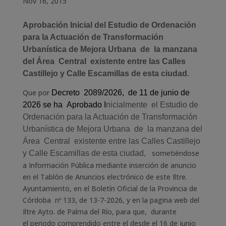
Nov 16, 2015
Aprobación Inicial del Estudio de Ordenación
para la Actuación de Transformación
Urbanística de Mejora Urbana de la manzana
del Área Central existente entre las Calles
.
Castillejo y Calle Escamillas de esta ciudad
Que por
Decreto
2089/
20
2
6
, de 11 de junio de
2026
se ha Aprobado I
nicialmente
el
Estudio de
Ordenación para la Actuación de Transformación
Urbanística de Mejora Urbana de la manzana del
Área Central existente entre las Calles Castillejo
sometiéndose
y Calle Escamillas de esta ciudad,
a Información Pública
mediante inserción de anuncio
en el Tablón de Anuncios electrónico de este Iltre.
Ayuntamiento, en el Boletín Oficial de la Provincia de
Córdoba nº 133, de 13-7-2026, y en la pagina web del
Iltre Ayto. de Palma del Río
, para que, durante
el periodo comprendido entre el
desde el 16 de junio