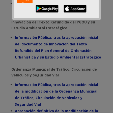
Aprobación definitiva de
los Presupuestos
Municipales 2021
Innovación del Texto Refundido del PGOU y su
Estudio Ambiental Estratégico
Información Pública, tras la aprobación inicial
del
documento de Innovación del Texto
Refundido del Plan General de Ordenación
Urbanística y su Estudio
Ambiental Estratégico
Ordenanza Municipal de Tráfico, Circulación de
Vehículos y Seguridad Vial
Información Pública, tras la aprobación inicial
de la modificación de la Ordenanza Municipal
de Tráfico, Circulación de Vehículos y
Seguridad Vial
Aprobación definitiva de la modificación de la