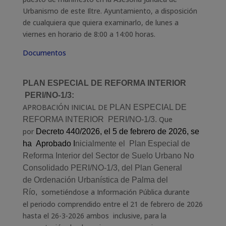
Urbanismo de este Iltre. Ayuntamiento, a disposición
de cualquiera que quiera examinarlo, de lunes a
viernes en horario de 8:00 a 14:00 horas.
Documentos
PLAN ESPECIAL DE REFORMA INTERIOR
PERI/NO-1/3:
APROBACIÓN INICIAL DE
PLAN ESPECIAL DE
Que
REFORMA INTERIOR
PERI/NO-1/3.
por
Decreto
440
/20
2
6
,
el 5 de febrero de 2026, se
ha Aprobado I
nicialmente
el Plan
Especial
de
Reforma Interior del Sector
de
S
uelo
U
rbano
No
Consolidado
PERI/NO-1/3, del P
lan
G
eneral
de
O
rdenación
U
rbanística
de Palma del
sometiéndose a Información Pública durante
Río,
el
periodo comprendido entre el
21 de febrero de 2026
hasta el 26-3-2026 ambos inclusive, para
la