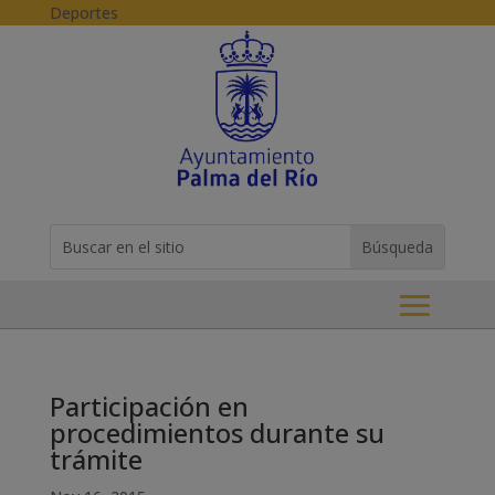
Skip to content
Deportes
Buscar:
Search
for...
Participación en
procedimientos durante su
trámite